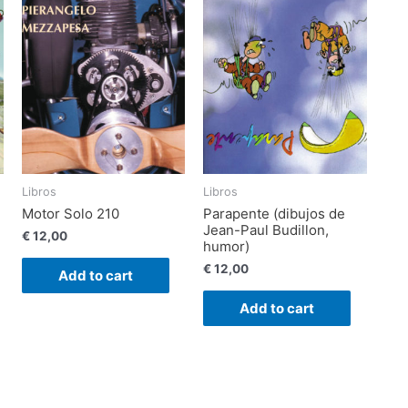
Libros
Libros
Motor Solo 210
Parapente (dibujos de
Jean-Paul Budillon,
€
12,00
humor)
€
12,00
Add to cart
Add to cart