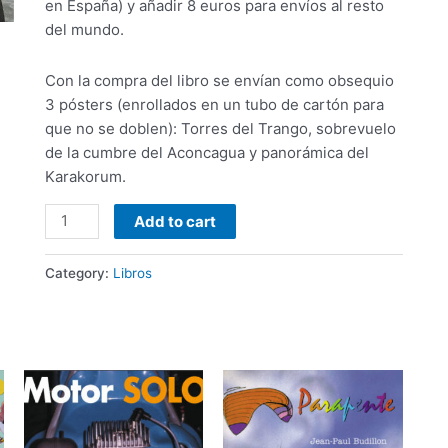
en España) y añadir 8 euros para envíos al resto
del mundo.
Con la compra del libro se envían como obsequio
3 pósters (enrollados en un tubo de cartón para
que no se doblen): Torres del Trango, sobrevuelo
de la cumbre del Aconcagua y panorámica del
Karakorum.
Parapente,
Add to cart
Alpinismo
y
Category:
Libros
Vuelo
vivac
alrededor
del
planeta
quantity