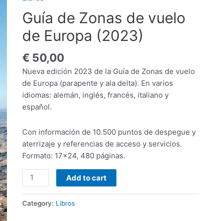
Guía de Zonas de vuelo
de Europa (2023)
€
50,00
Nueva edición 2023 de la Guía de Zonas de vuelo
de Europa (parapente y ala delta). En varios
idiomas: alemán, inglés, francés, italiano y
español.
Con información de 10.500 puntos de despegue y
aterrizaje y referencias de acceso y servicios.
Formato: 17×24, 480 páginas.
Guía
Add to cart
de
Zonas
Category:
Libros
de