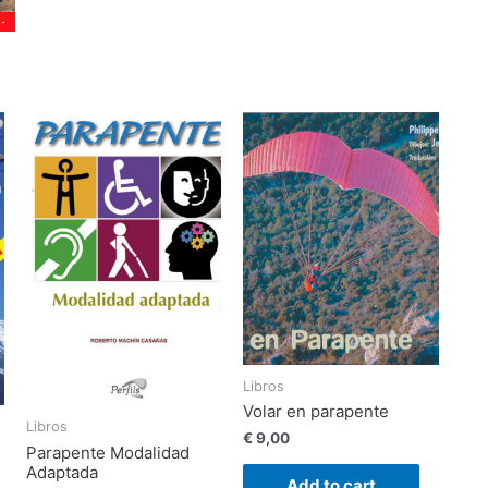
vuelo
de
Europa
(2023)
quantity
Libros
Volar en parapente
Libros
€
9,00
Parapente Modalidad
Adaptada
Add to cart