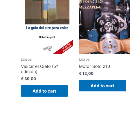
Libros
Libros
Visitar el Cielo (5ª
Motor Solo 210
edición)
€
12,00
€
39,00
Add to cart
Add to cart